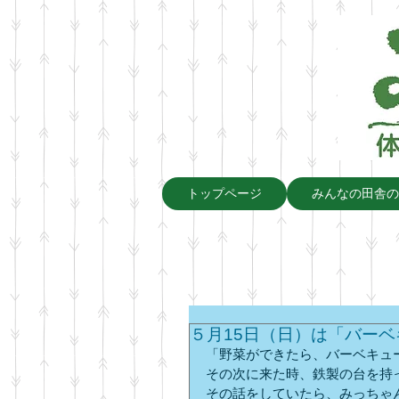
トップページ
みんなの田舎の
５月15日（日）は「バー
「野菜ができたら、バーベキュ
その次に来た時、鉄製の台を持
その話をしていたら、みっちゃ