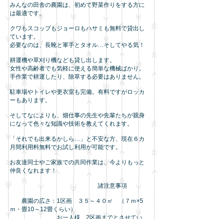
みんなの田舎の農園は、初めて野菜作りをする方に
は最適です。
クワもスコップもジョーロもハサミも無料で貸出し
ています。
必要なのは、長靴と軍手とタオル…そしてやる気！
耕運機や草刈り機なども貸し出します。
女性や高齢者でも気軽に使える簡単な機械ばかり。
手作業で耕運したり、除草する必要はありません。
駐車場やトイレや更衣室も完備。有料ですがロッカ
ーもあります。
そしてなによりも、畑仕事の先生や先輩たちが親身
になって色々な知識や技術を教えてくれます。
「それでも出来るかしら…」と不安な方、現在６カ
月間利用料無料でお試し利用が可能です。
お友達同士やご家族での共同作業は、今よりもっと
仲良くなれます！
諸注意事項
農園の広さ：1区画 ３５～４０㎡ （７ｍ×5
ｍ・畳10～12畳くらい）
お一人様、2区画までとさせてい