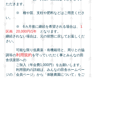
ただきます。
※ 種や苗、支柱や肥料などはご用意くださ
い。
※ 6カ月後に継続を希望される場合は、
１
区画 20,000円/1年
となります。
継続されない場合は、元の状態に戻してお返しくだ
さい。
可能な限り低農薬・有機栽培と、周りとの協
利用規約
調等の
を守っていただく事とみんなの田
舎倶楽部への
ご加入（年会費1,000円）をお願いします。
利用規約の詳細は、みんなの田舎ホームペー
ジの「会員ページ」から「体験農園について」をご
参照ください。
お申込み・お問合せは
みんなの田舎
070-5593-8402
事務局 ：
迄