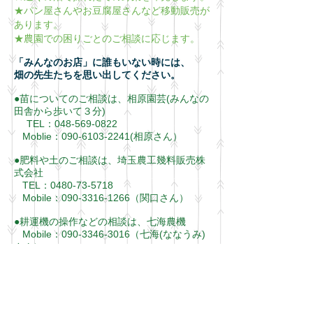
★パン屋さんやお豆腐屋さんなど移動販売が
あります。
★農園での困りごとのご相談に応じます。
「みんなのお店」に誰もいない時には、
畑の先生たちを思い出してください。
●苗についてのご相談は、相原園芸(みんなの
田舎から歩いて３分)
TEL：048-569-0822
Moblie：
090-6103-2241
(相原さん）
●肥料や土のご相談は、埼玉農工幾料販売株
式会社
TEL：0480-73-5718
Mobile：090-3316-1266（関口さん）
●耕運機の操作などの相談は、七海農機
Mobile：090-3346-3016（七海(ななうみ)
さん）
≪お店の案内≫
◆相原園芸
近所では“花屋さん”と呼ばれています。専門は